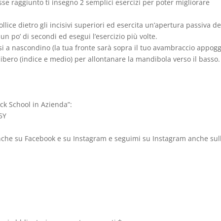
osse raggiunto ti insegno 2 semplici esercizi per poter migliorare
 pollice dietro gli incisivi superiori ed esercita un’apertura passiva de
 po’ di secondi ed esegui l’esercizio più volte.
si a nascondino (la tua fronte sarà sopra il tuo avambraccio appogg
 libero (indice e medio) per allontanare la mandibola verso il basso.
ck School in Azienda”:
5Y
nche su Facebook e su Instagram e seguimi su Instagram anche sul