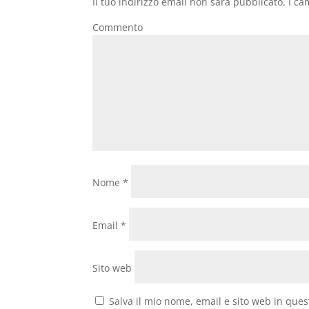
Il tuo indirizzo email non sarà pubblicato.
I ca
Commento
Nome
*
Email
*
Sito web
Salva il mio nome, email e sito web in que