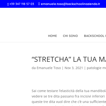
+39 347 118 57 03
emanuele.toso@backschoolinazienda.it
HOME
CHI SONO
BACKSCHOOL I
“STRETCHA” LA TUA 
da
Emanuele Toso
|
Nov 3, 2021
|
patologie m
Sai come testare l’elasticità della tua mandibo
vedere se tre dita passano fra incisivi inferiori
queste tre dita vuol dire che c’è una sufficient