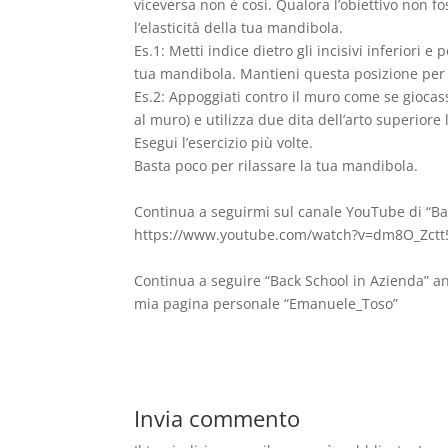
viceversa non é cosí. Qualora l’obiettivo non f
l’elasticità della tua mandibola.
Es.1: Metti indice dietro gli incisivi inferiori e
tua mandibola. Mantieni questa posizione per un
Es.2: Appoggiati contro il muro come se giocas
al muro) e utilizza due dita dell’arto superiore
Esegui l’esercizio più volte.
Basta poco per rilassare la tua mandibola.
Continua a seguirmi sul canale YouTube di “Ba
https://www.youtube.com/watch?v=dm8O_Zctt
Continua a seguire “Back School in Azienda” a
mia pagina personale “Emanuele_Toso”
Invia commento