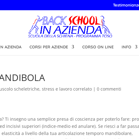
Testimonianz
N AZIENDA
CORSI PER AZIENDE
CORSO ON LINE
INFO
MANDIBOLA
uscolo scheletriche
,
stress e lavoro correlato
|
0 commenti
la? Ti insegno una semplice presa di coscienza per poterlo fare: pr
 ed incisivi superiori (indice-medio ed anulare). Se riesci a far pass
e elasticità a livello della tua articolazione temporo mandibolare,