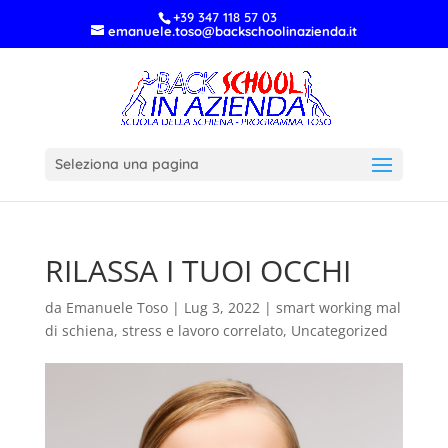
+39 347 118 57 03
emanuele.toso@backschoolinazienda.it
Seleziona una pagina
RILASSA I TUOI OCCHI
da
Emanuele Toso
|
Lug 3, 2022
|
smart working mal
di schiena
,
stress e lavoro correlato
,
Uncategorized