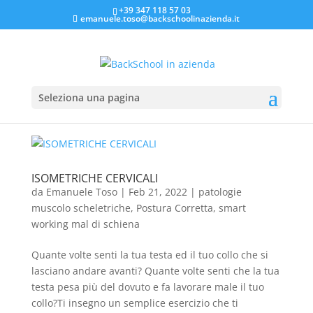
+39 347 118 57 03
emanuele.toso@backschoolinazienda.it
Seleziona una pagina
ISOMETRICHE CERVICALI
da
Emanuele Toso
|
Feb 21, 2022
|
patologie
muscolo scheletriche
,
Postura Corretta
,
smart
working mal di schiena
Quante volte senti la tua testa ed il tuo collo che si
lasciano andare avanti? Quante volte senti che la tua
testa pesa più del dovuto e fa lavorare male il tuo
collo?Ti insegno un semplice esercizio che ti