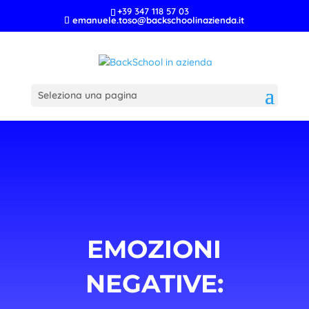
+39 347 118 57 03
emanuele.toso@backschoolinazienda.it
Seleziona una pagina
EMOZIONI
NEGATIVE: