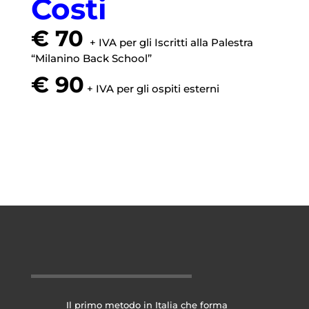
Costi
€ 70
+ IVA per gli Iscritti alla Palestra
“Milanino Back School”
€ 90
+ IVA per gli ospiti esterni
Il primo metodo in Italia che forma