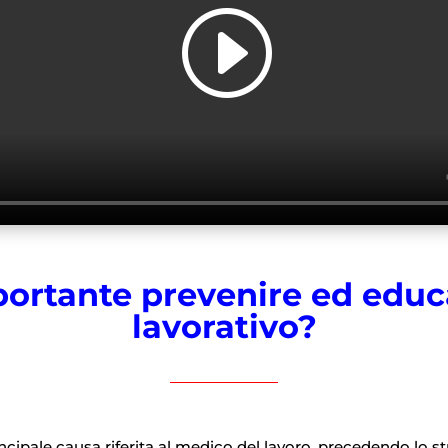
ortante prevenire ed educ
lavorativo?
rincipale causa riferita al medico del lavoro, precedendo lo s