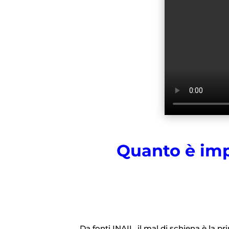
Quanto è imp
Da fonti INAIL, il mal di schiena è la p