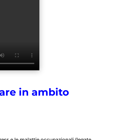
are in ambito
tress e le malattie occupazionali (legate