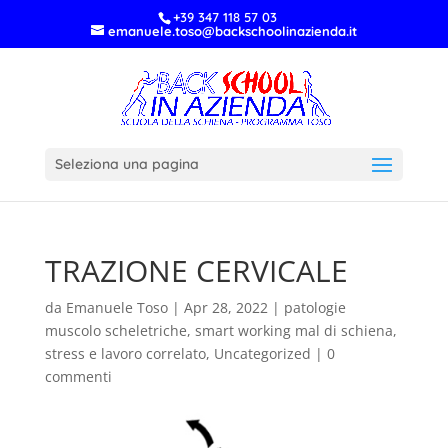
+39 347 118 57 03
emanuele.toso@backschoolinazienda.it
Seleziona una pagina
TRAZIONE CERVICALE
da
Emanuele Toso
|
Apr 28, 2022
|
patologie
muscolo scheletriche
,
smart working mal di schiena
,
stress e lavoro correlato
,
Uncategorized
|
0
commenti