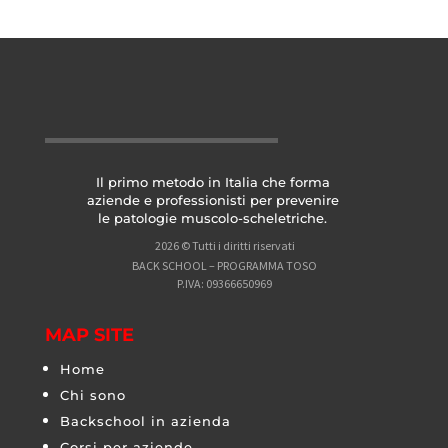
Il primo metodo in Italia che forma
aziende e professionisti per prevenire
le patologie muscolo-scheletriche.
2026 © Tutti i diritti riservati
BACK SCHOOL – PROGRAMMA TOSO
P.IVA: 09366650969
MAP SITE
Home
Chi sono
Backschool in azienda
Corsi per aziende