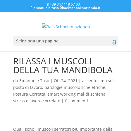
+39 347 118 57 03
emanuele.toso@backschoolinazienda.it
Seleziona una pagina
RILASSA I MUSCOLI
DELLA TUA MANDIBOLA
da
Emanuele Toso
|
Ott 24, 2021
|
assenteismo sul
posto di lavoro
,
patologie muscolo scheletriche
,
Postura Corretta
,
smart working mal di schiena
,
stress e lavoro correlato
|
0 commenti
Quali sono i muscoli serratori più importante della