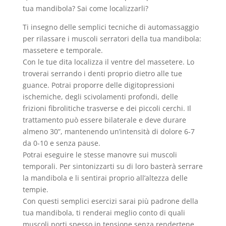
tua mandibola? Sai come localizzarli?
Ti insegno delle semplici tecniche di automassaggio
per rilassare i muscoli serratori della tua mandibola:
massetere e temporale.
Con le tue dita localizza il ventre del massetere. Lo
troverai serrando i denti proprio dietro alle tue
guance. Potrai proporre delle digitopressioni
ischemiche, degli scivolamenti profondi, delle
frizioni fibrolitiche trasverse e dei piccoli cerchi. Il
trattamento può essere bilaterale e deve durare
almeno 30”, mantenendo un’intensità di dolore 6-7
da 0-10 e senza pause.
Potrai eseguire le stesse manovre sui muscoli
temporali. Per sintonizzarti su di loro basterà serrare
la mandibola e li sentirai proprio all’altezza delle
tempie.
Con questi semplici esercizi sarai più padrone della
tua mandibola, ti renderai meglio conto di quali
muscoli porti spesso in tensione senza rendertene