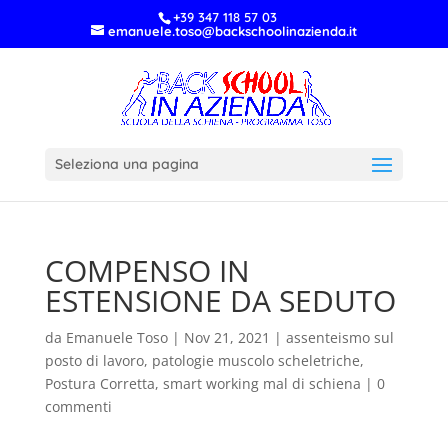
+39 347 118 57 03
emanuele.toso@backschoolinazienda.it
Seleziona una pagina
COMPENSO IN
ESTENSIONE DA SEDUTO
da
Emanuele Toso
|
Nov 21, 2021
|
assenteismo sul
posto di lavoro
,
patologie muscolo scheletriche
,
Postura Corretta
,
smart working mal di schiena
|
0
commenti