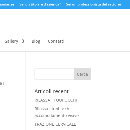
monianze
Sei un titolare d’azienda?
Sei un professionista del settore?
Gallery
Blog
Contatti
e il
Articoli recenti
RILASSA I TUOI OCCHI
Rilassa i tuoi occhi:
accomodamento visivo
TRAZIONE CERVICALE