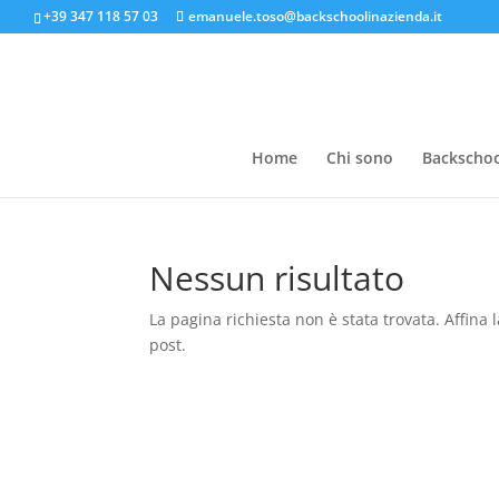
+39 347 118 57 03
emanuele.toso@backschoolinazienda.it
Home
Chi sono
Backschoo
Nessun risultato
La pagina richiesta non è stata trovata. Affina l
post.