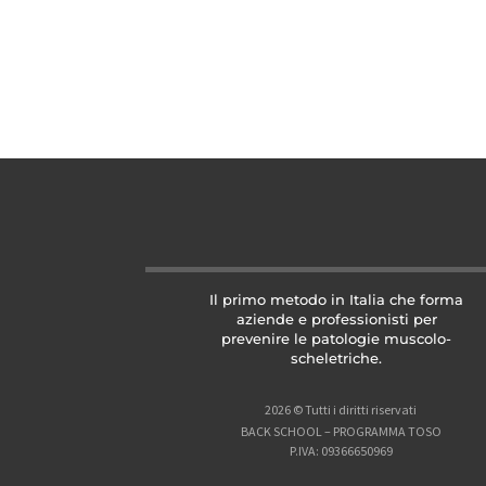
Il primo metodo in Italia che forma
aziende e professionisti per
prevenire le patologie muscolo-
scheletriche.
2026 © Tutti i diritti riservati
BACK SCHOOL – PROGRAMMA TOSO
P.IVA: 09366650969