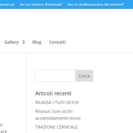
monianze
Sei un titolare d’azienda?
Sei un professionista del settore?
Gallery
Blog
Contatti
Articoli recenti
RILASSA I TUOI OCCHI
Rilassa i tuoi occhi:
accomodamento visivo
zo
TRAZIONE CERVICALE
care