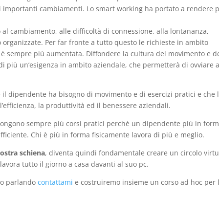
li importanti cambiamenti. Lo smart working ha portato a rendere 
to al cambiamento, alle difficoltà di connessione, alla lontananza,
rganizzate. Per far fronte a tutto questo le richieste in ambito
ci è sempre più aumentata. Diffondere la cultura del movimento e d
i più un’esigenza in ambito aziendale, che permetterà di ovviare a
e il dipendente ha bisogno di movimento e di esercizi pratici e che 
’efficienza, la produttività ed il benessere aziendali.
opongono sempre più corsi pratici perché un dipendente più in for
iciente. Chi è più in forma fisicamente lavora di più e meglio.
ostra schiena
, diventa quindi fondamentale creare un circolo virt
 lavora tutto il giorno a casa davanti al suo pc.
sto parlando
contattami
e costruiremo insieme un corso ad hoc per 