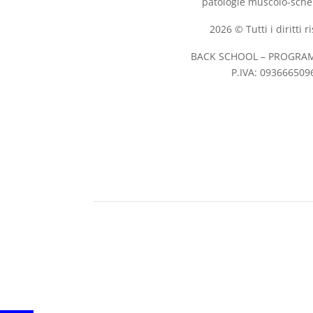
patologie muscolo-schel
2026 © Tutti i diritti r
BACK SCHOOL – PROGRA
P.IVA: 093666509