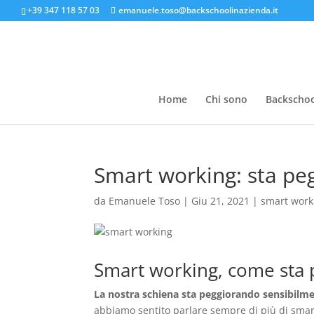
+39 347 118 57 03
emanuele.toso@backschoolinazienda.it
Home
Chi sono
Backschoo
Smart working: sta pe
da
Emanuele Toso
|
Giu 21, 2021
|
smart work
Smart working, come sta 
La nostra schiena sta peggiorando sensibilm
abbiamo sentito parlare sempre di più di smart