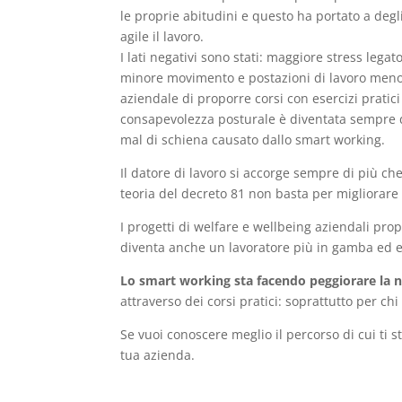
le proprie abitudini e questo ha portato a deg
agile il lavoro.
I lati negativi sono stati: maggiore stress lega
minore movimento e postazioni di lavoro meno o
aziendale di proporre corsi con esercizi prati
consapevolezza posturale è diventata sempre d
mal di schiena causato dallo smart working.
Il datore di lavoro si accorge sempre di più ch
teoria del decreto 81 non basta per migliorare l
I progetti di welfare e wellbeing aziendali pr
diventa anche un lavoratore più in gamba ed eff
Lo smart working sta facendo peggiorare la n
attraverso dei corsi pratici: soprattutto per chi
Se vuoi conoscere meglio il percorso di cui ti 
tua azienda.