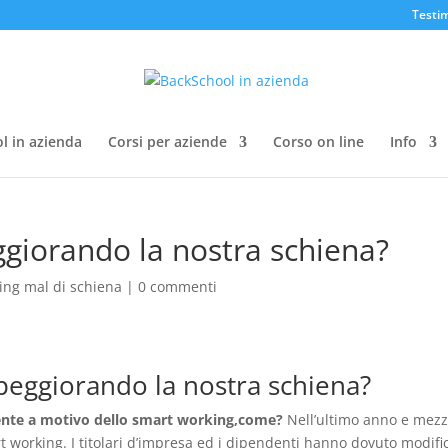
Testi
l in azienda
Corsi per aziende
Corso on line
Info
ggiorando la nostra schiena?
ing mal di schiena
|
0 commenti
peggiorando la nostra schiena?
ente a motivo dello smart working,come?
Nell’ultimo anno e mez
 working. I titolari d’impresa ed i dipendenti hanno dovuto modifi