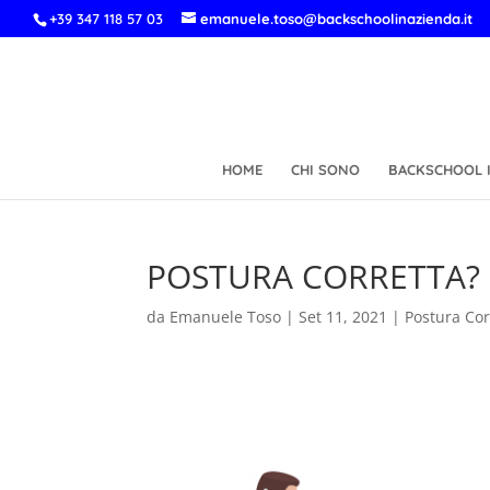
+39 347 118 57 03
emanuele.toso@backschoolinazienda.it
HOME
CHI SONO
BACKSCHOOL I
POSTURA CORRETTA?
da
Emanuele Toso
|
Set 11, 2021
|
Postura Cor