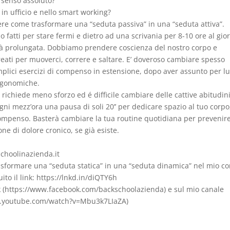
 senso assoluto?
in ufficio e nello smart working?
 come trasformare una “seduta passiva” in una “seduta attiva”.
 fatti per stare fermi e dietro ad una scrivania per 8-10 ore al gio
sità prolungata. Dobbiamo prendere coscienza del nostro corpo e
 creati per muoverci, correre e saltare. E’ doveroso cambiare spesso
mplici esercizi di compenso in estensione, dopo aver assunto per l
rgonomiche.
 richiede meno sforzo ed é difficile cambiare delle cattive abitudin
gni mezz’ora una pausa di soli 20’’ per dedicare spazio al tuo corpo
 compenso. Basterà cambiare la tua routine quotidiana per prevenir
one di dolore cronico, se già esiste.
schoolinazienda.it
rasformare una “seduta statica” in una “seduta dinamica” nel mio co
ito il link: https://lnkd.in/diQTY6h
k (https://www.facebook.com/backschoolazienda) e sul mio canale
ww.youtube.com/watch?v=Mbu3k7LIaZA)