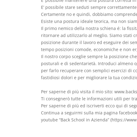
E’ possibile mantenere una postura corretta in
E’ possibile stare seduti sempre correttamente 
Certamente no e quindi, dobbiamo comprendere
Esiste una postura ideale teorica, ma non siamo
Il primo nemico della nostra schiena é: la fis
ritornare ad utilizzarlo al meglio. Siamo stati
posizione durante il lavoro ed eseguire dei se
tempo posizioni comode, economiche e non e
Il nostro corpo sceglie sempre la posizione che
posturali e di sedentarietà. Introduci almeno o
per farlo recuperare con semplici esercizi di
fastidiosi dolori e per migliorare la tua condizi
Per saperne di più visita il mio sito: www.back
Ti consegnerò tutte le informazioni utili per t
Per saperne di più ed iscriverti ecco qui di segu
Continua a seguirmi sulla mia pagina faceboo
youtube “Back School in Azienda” (https://w