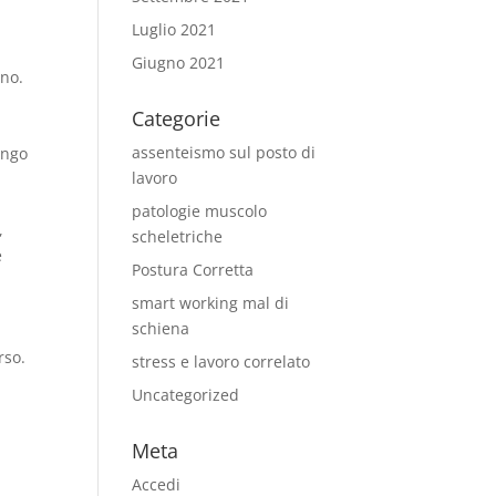
Luglio 2021
Giugno 2021
rno.
Categorie
assenteismo sul posto di
ungo
lavoro
i
patologie muscolo
,
scheletriche
e
Postura Corretta
smart working mal di
schiena
rso.
stress e lavoro correlato
Uncategorized
Meta
Accedi